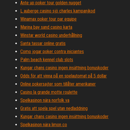
Ante up poker tour golden nugget
L auberge casino sjö charles kampanjkod
Winamax poker tour par equipe
Marina bay sand casino karta
Winstar world casino underhållning
Santa tassar online gratis
Como jogar poker contra iniciantes
Palm beach kennel club slots
Kungar chans casino ingen insättning bonuskoder
Odds för att vinna på en spelautomat på 5 dollar
Online pokersajter som tillåter amerikaner
Casino la grande motte roulette
Spelkasinon nära norfolk va
Gratis att spela spel utan nedladdning
Kungar chans casino ingen insättning bonuskoder
Spelkasinon nära limon co