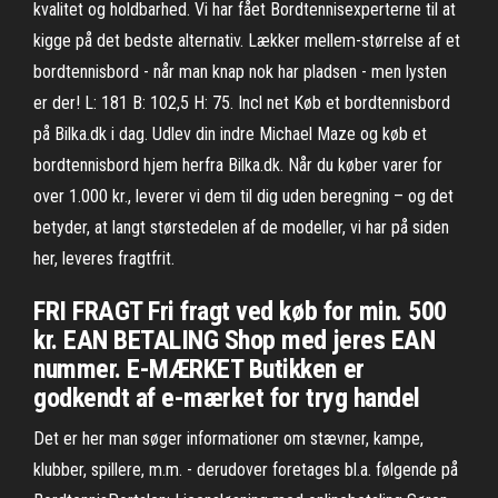
kvalitet og holdbarhed. Vi har fået Bordtennisexperterne til at
kigge på det bedste alternativ. Lækker mellem-størrelse af et
bordtennisbord - når man knap nok har pladsen - men lysten
er der! L: 181 B: 102,5 H: 75. Incl net Køb et bordtennisbord
på Bilka.dk i dag. Udlev din indre Michael Maze og køb et
bordtennisbord hjem herfra Bilka.dk. Når du køber varer for
over 1.000 kr., leverer vi dem til dig uden beregning – og det
betyder, at langt størstedelen af de modeller, vi har på siden
her, leveres fragtfrit.
FRI FRAGT Fri fragt ved køb for min. 500
kr. EAN BETALING Shop med jeres EAN
nummer. E-MÆRKET Butikken er
godkendt af e-mærket for tryg handel
Det er her man søger informationer om stævner, kampe,
klubber, spillere, m.m. - derudover foretages bl.a. følgende på