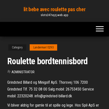
Skip
lit bebe avec roulette pas cher
to
slots247sqzj.web.app
the
content
Category
Landerman15293
Roulette bordtennisbord
By
ADMINISTRATOR
Grindsted Billard og Minigolf ApS. Thorsvej 106 7200
Grindsted Tlf. 75 32 08 00 Salg mobil: 26753450 Service
mobil: 22320248. info@grindsted-billard.dk
Vi bliver aldrig for gamle til at spille og lege. Hos Spil-ApS er