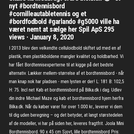
nyt #bordtennisbord
#cornilleautabletennis og et
#bordfodbold #garlando #g5000 ville ha
været nemt at sælge her Spil ApS 295
views · January 8, 2020
I 2013 blev den velkendte celluloidbold skiftet ud med en af
plastik, men plastikboldene mangler kvalitet og holdbarhed. Vi
har fået Bordtennisexperterne til at kigge på det bedste
alternativ. Lækker mellem-størrelse af et bordtennisbord - når
man knap nok har pladsen - men lysten er der! L: 181 B: 102,5
H: 75. Incl net Køb et bordtennisbord på Bilka.dk i dag. Udlev
din indre Michael Maze og køb et bordtennisbord hjem herfra
Bilka.dk. Når du køber varer for over 1.000 kr., leverer vi dem
til dig uden beregning – og det betyder, at langt størstedelen
af de modeller, vi har på siden her, leveres fragtfrit. Joola Mini
Bordtennisbord. 90 x 45 cm Sjovt, lille bordtennisbord Pris: