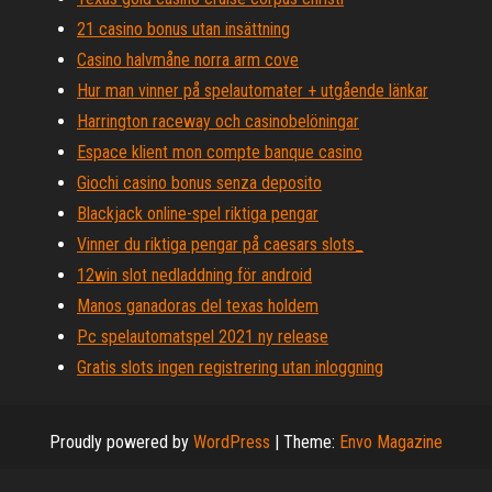
21 casino bonus utan insättning
Casino halvmåne norra arm cove
Hur man vinner på spelautomater + utgående länkar
Harrington raceway och casinobelöningar
Espace klient mon compte banque casino
Giochi casino bonus senza deposito
Blackjack online-spel riktiga pengar
Vinner du riktiga pengar på caesars slots_
12win slot nedladdning för android
Manos ganadoras del texas holdem
Pc spelautomatspel 2021 ny release
Gratis slots ingen registrering utan inloggning
Proudly powered by
WordPress
|
Theme:
Envo Magazine