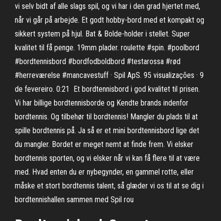
vi selv bidt af alle slags spil, og vi har i den grad hjertet med,
når vi går på arbejde. Et godt hobby-bord med et kompakt og
sikkert system på hjul. Bat & Bolde-holder i stellet. Super
kvalitet til få penge. 19mm plader. roulette #spin. #poolbord
#bordtennisbord #bordfodboldbord #testarossa #rød
#herreværelse #mancavestuff · Spil ApS. 95 visualizações · 9
de fevereiro. 0:21 Et bordtennisbord i god kvalitet til prisen.
Vi har billige bordtennisborde og Kendte brands indenfor
bordtennis. Og tilbehør til bordtennis! Mangler du plads til at
spille bordtennis på. Ja så er et mini bordtennisbord lige det
du mangler. Bordet er meget nemt at finde frem. Vi elsker
bordtennis sporten, og vi elsker når vi kan få flere til at være
med. Hvad enten du er nybegynder, en gammel rotte, eller
måske et stort bordtennis talent, så glæder vi os til at se dig i
bordtennishallen sammen med Spil rou