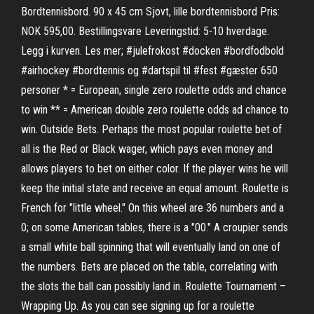
Bordtennisbord. 90 x 45 cm Sjovt, lille bordtennisbord Pris:
NOK 595,00. Bestillingsvare Leveringstid: 5-10 hverdage.
Legg i kurven. Les mer; #julefrokost #docken #bordfodbold
#airhockey #bordtennis og #dartspil til #fest #gæster 650
personer * = European, single zero roulette odds and chance
to win ** = American double zero roulette odds ad chance to
win. Outside Bets. Perhaps the most popular roulette bet of
all is the Red or Black wager, which pays even money and
allows players to bet on either color. If the player wins he will
keep the initial state and receive an equal amount. Roulette is
French for "little wheel." On this wheel are 36 numbers and a
0; on some American tables, there is a "00." A croupier sends
a small white ball spinning that will eventually land on one of
the numbers. Bets are placed on the table, correlating with
the slots the ball can possibly land in. Roulette Tournament –
Wrapping Up. As you can see signing up for a roulette