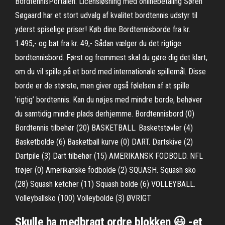
BordtennisPortalen: Licensløsning med onlinebetaling Søren
Søgaard har et stort udvalg af kvalitet bordtennis udstyr til
yderst spiselige priser! Køb dine Bordtennisborde fra kr.
1.495,- og bat fra kr. 49,- Sådan vælger du det rigtige
bordtennisbord. Først og fremmest skal du gøre dig det klart,
om du vil spille på et bord med internationale spillemål. Disse
borde er de største, men giver også følelsen af at spille
’rigtig’ bordtennis. Kan du nøjes med mindre borde, behøver
du samtidig mindre plads derhjemme. Bordtennisbord (0)
Bordtennis tilbehør (20) BASKETBALL. Basketstøvler (4)
Basketbolde (6) Basketball kurve (0) DART. Dartskive (2)
Dartpile (3) Dart tilbehør (15) AMERIKANSK FODBOLD. NFL
trøjer (0) Amerikanske fodbolde (2) SQUASH. Squash sko
(28) Squash ketcher (11) Squash bolde (6) VOLLEYBALL.
Volleyballsko (100) Volleybolde (3) ØVRIGT
Skulle ha medbragt ordre blokken 😃 -et