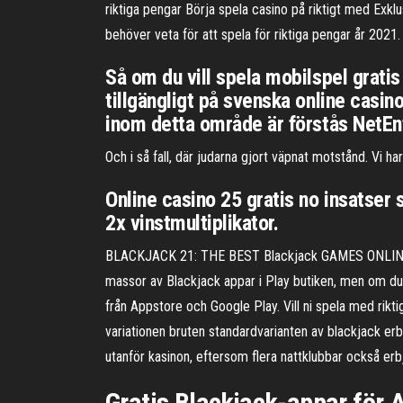
riktiga pengar Börja spela casino på riktigt med Exkl
behöver veta för att spela för riktiga pengar år 2021.
Så om du vill spela mobilspel gratis
tillgängligt på svenska online casin
inom detta område är förstås NetEn
Och i så fall, där judarna gjort väpnat motstånd. Vi 
Online casino 25 gratis no insatser 
2x vinstmultiplikator.
BLACKJACK 21: THE BEST Blackjack GAMES ONLINE o
massor av Blackjack appar i Play butiken, men om du 
från Appstore och Google Play. Vill ni spela med rikti
variationen bruten standardvarianten av blackjack erb
utanför kasinon, eftersom flera nattklubbar också er
Gratis Blackjack-appar för A