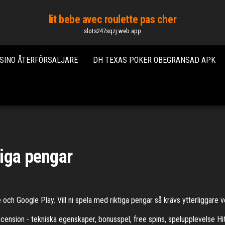
lit bebe avec roulette pas cher
slots247sqzj.web.app
ASINO ÅTERFÖRSÄLJARE
DH TEXAS POKER OBEGRÄNSAD APK
tiga pengar
ch Google Play. Vill ni spela med riktiga pengar så krävs ytterliggare ve
 recension - tekniska egenskaper, bonusspel, free spins, spelupplevelse