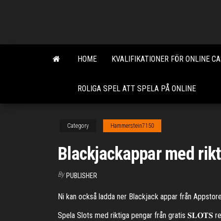
Skip
to
the
content
HOME
KVALIFIKATIONER FÖR ONLINE C
ROLIGA SPEL ATT SPELA PÅ ONLINE
Category
Hammerstein7150
Blackjackappar med rik
By
PUBLISHER
Ni kan också ladda ner Blackjack appar från Appstore o
Spela Slots med riktiga pengar från gratis 𝐒𝐋𝐎𝐓𝐒