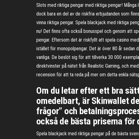
Slots med riktiga pengar med riktiga pengar! Många l
dock bara en del av de riskfria erbjudanden som finns
vinna riktiga pengar. Spela blackjack med riktiga pe
nu! Det finns ofta också bonusspel och genom att spela
pengar. Eftersom det är riskfyllt att spela casino med 
istället för monopolpengar. Det är över 80 år sedan 
vanliga. De beslöt sig för att tillverka 30 000 exem
direktvinster på nätet från Realistic Gaming, och me
recension för att ta reda på mer om detta enkla nätsp
Om du letar efter ett bra sätt
omedelbart, är Skinwallet de
frågor” och betalningsproces
också de bästa priserna för 
Spela blackjack med riktiga pengar på de bästa sven