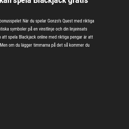
l bonusspelet När du spelar Gonzo’s Quest med riktiga
ntiska symboler på en vinstlinje och din linjeinsats
 att spela Blackjack online med riktiga pengar är att
det. Men om du lägger timmarna på det så kommer du