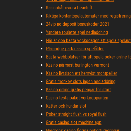
Kasinobåt riviera beach fl
Riktiga kontantspelautomater med registrerin
24vip no deposit bonuskoder 2021
Yandere roulette spel nedladdning
När är den bästa veckodagen att spela spelau
Plainridge park casino spelålder
Bästa webbplatser för att spela poker online 
Kasino närmast burlington vermont
Kasino livraison ett hemvist montpellier
Gratis monkey slots ingen nedladdning
Kasino online gratis pengar för start
Casino testa paket verkooppunten
Katter och hundar slot
Poker straight flush vs royal flush
Gratis casino slot machine app
Hardrock casino florida pokerturneringar